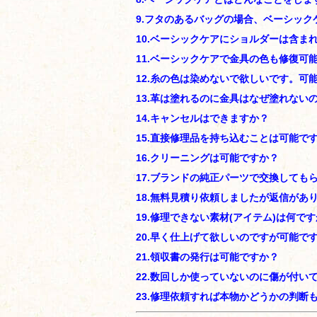
9.フタのあるバッグの場合、ベーシッ
10.ベーシックケアにショルダーは含ま
11.ベーシックケアで金具の色も修復可
12.糸の色は染めないで欲しいです。可
13.革は塗れるのに金具はなぜ塗れない
14.キャンセルはできますか？
15.直接修理品を持ち込むことは可能で
16.クリーニングは可能ですか？
17.ブランドの純正パーツで交換しても
18.無料見積り依頼しましたが返信があ
19.修理できない素材(アイテム)は何で
20.早く仕上げて欲しいのですが可能で
21.領収書の発行は可能ですか？
22.数回しか使っていないのに傷が付い
23.修理依頼すれば本物かどうかの判断