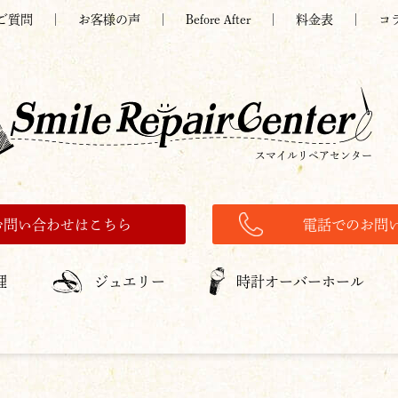
ご質問
お客様の声
Before After
料金表
コ
スマイルリペアセンター
お問い合わせはこちら
電話でのお問
理
ジュエリー
時計オーバーホール