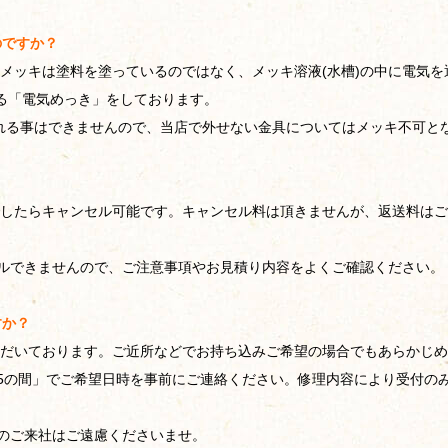
のですか？
メッキは塗料を塗っているのではなく、メッキ溶液(水槽)の中に電気
せる「電気めっき」をしております。
入れる事はできませんので、当店で外せない金具についてはメッキ不可と
したらキャンセル可能です。キャンセル料は頂きませんが、返送料はご
ルできませんので、ご注意事項やお見積り内容をよくご確認ください。
すか？
だいております。ご近所などでお持ち込みご希望の場合でもあらかじめ
4:45の間」でご希望日時を事前にご連絡ください。修理内容により受付の
のご来社はご遠慮くださいませ。