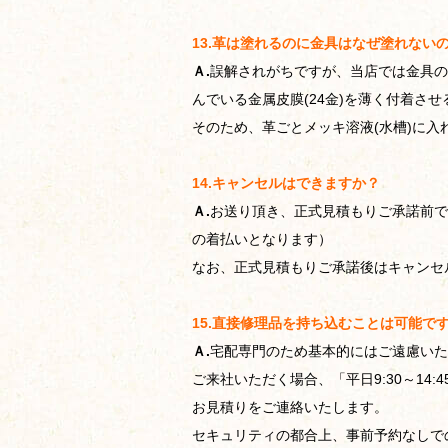
13.革は塗れるのに金具はなぜ塗れない
Ａ.
誤解されがちですが、当店では金具の
んでいる金属皮膜(24金)を薄く付着さ
そのため、革ごとメッキ溶液(水槽)に
14.キャンセルはできますか？
Ａ.
お送り頂き、正式見積もりご承諾前で
の着払いとなります）
なお、正式見積もりご承諾後はキャンセ
15.直接修理品を持ち込むことは可能で
Ａ.
宅配専門のため基本的にはご遠慮いた
ご来社いただく場合、「平日9:30～1
お見積りをご連絡いたします。
セキュリティの都合上、事前予約なしで